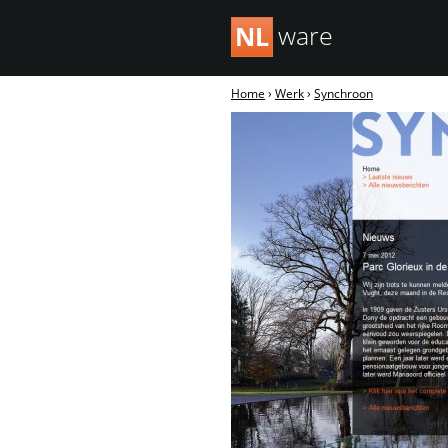
ware
NL
Home
›
Werk
›
Synchroon