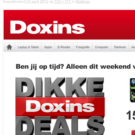
Gepubliceerd
23 april 2012
op
720 × 771
in
Mailings