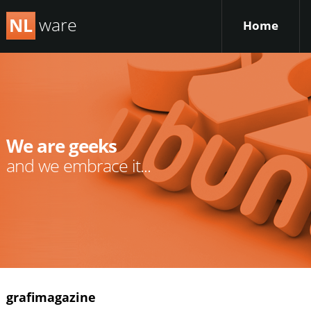
ware
NL
Home
We are geeks
and we embrace it...
grafimagazine