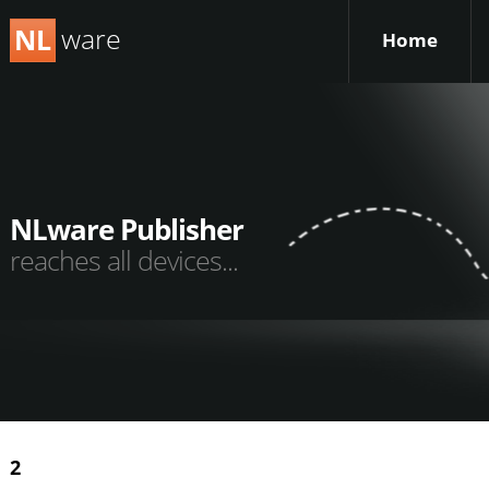
ware
NL
Home
NLware Publisher
reaches all devices...
2