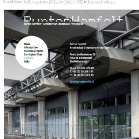
Gepubliceerd
20 augustus 2012
op
1280 × 903
in
Burton Hamfelt